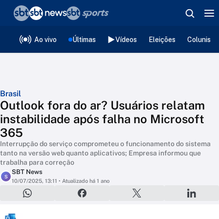
❮
voltar
Editorias
Ao vivo
Últimas
Vídeos
Eleições
Colunista
Brasil
Outlook fora do ar? Usuários relatam
instabilidade após falha no Microsoft
365
Interrupção do serviço comprometeu o funcionamento do sistema
tanto na versão web quanto aplicativos; Empresa informou que
trabalha para correção
SBT News
S
10/07/2025, 13:11
• Atualizado há 1 ano