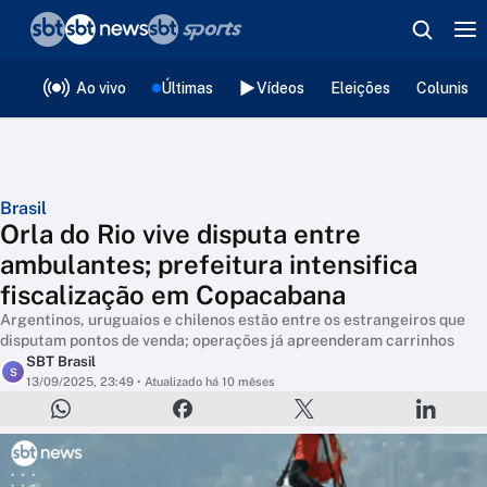
❮
voltar
Editorias
Ao vivo
Últimas
Vídeos
Eleições
Colunista
Brasil
Orla do Rio vive disputa entre
ambulantes; prefeitura intensifica
fiscalização em Copacabana
Argentinos, uruguaios e chilenos estão entre os estrangeiros que
disputam pontos de venda; operações já apreenderam carrinhos
SBT Brasil
S
13/09/2025, 23:49
• Atualizado há 10 mêses