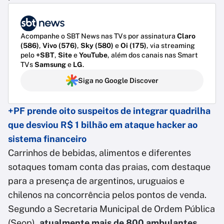
Acompanhe o SBT News nas TVs por assinatura
Claro
(586)
,
Vivo (576)
,
Sky (580)
e
Oi (175)
, via streaming
pelo
+SBT
,
Site
e
YouTube
, além dos canais nas Smart
TVs
Samsung
e
LG
.
Siga no Google Discover
+PF prende oito suspeitos de integrar quadrilha
que desviou R$ 1 bilhão em ataque hacker ao
sistema financeiro
Carrinhos de bebidas, alimentos e diferentes
sotaques tomam conta das praias, com destaque
para a presença de argentinos, uruguaios e
chilenos na concorrência pelos pontos de venda.
Segundo a Secretaria Municipal de Ordem Pública
(Seop)
, atualmente mais de 800 ambulantes