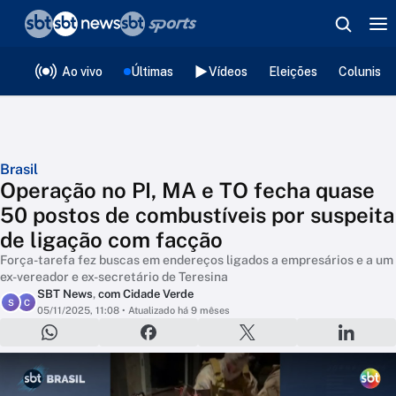
❮
voltar
Editorias
Ao vivo
Últimas
Vídeos
Eleições
Colunista
Brasil
Operação no PI, MA e TO fecha quase
50 postos de combustíveis por suspeita
de ligação com facção
Força-tarefa fez buscas em endereços ligados a empresários e a um
ex-vereador e ex-secretário de Teresina
SBT News
,
com Cidade Verde
S
C
05/11/2025, 11:08
• Atualizado há 9 mêses