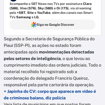
Acompanhe o SBT News nas TVs por assinatura
Claro
(586)
,
Vivo (576)
,
Sky (580)
e
Oi (175)
, via streaming
pelo
+SBT
,
Site
e
YouTube
, além dos canais nas Smart
TVs
Samsung
e
LG
.
Siga no Google Discover
Segundo a Secretaria de Segurança Pública do
Piauí (SSP-PI), as ações no estado foram
antecipadas após
movimentações detectadas
pelos setores de inteligência
, o que levou ao
cumprimento imediato das ordens judiciais. Todo o
material recolhido foi registrado sob a
coordenação do delegado Francírio Queiroz,
responsável pela parte cartorária da operação.
+ Japinha do CV: corpo que aparece em vídeo é
de criminoso baiano, diz polícia
Veja lista de municípios em que postos foram