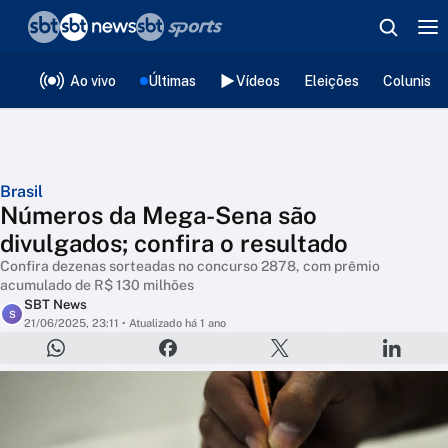
❮
voltar
Editorias
Ao vivo
Últimas
Vídeos
Eleições
Colunista
Brasil
Números da Mega-Sena são
divulgados; confira o resultado
Confira dezenas sorteadas no concurso 2878, com prêmio
acumulado de R$ 130 milhões
SBT News
S
21/06/2025, 23:11
• Atualizado há 1 ano