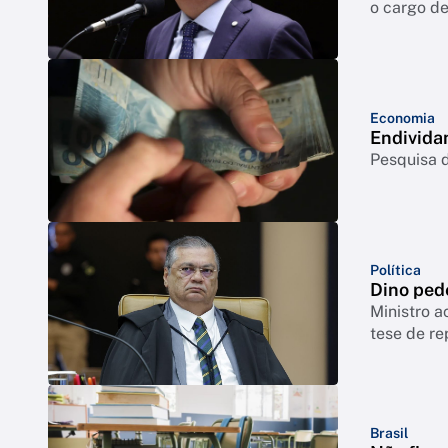
o cargo de
Economia
Endivida
Pesquisa d
Política
Dino ped
Ministro a
tese de re
Brasil