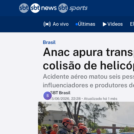
❮
voltar
Editorias
Ao vivo
Últimas
Vídeos
E
Brasil
Anac apura trans
colisão de helic
Acidente aéreo matou seis pesso
influenciadores e produtores 
SBT Brasil
S
15/06/2026, 22:28
• Atualizado há 1 mês