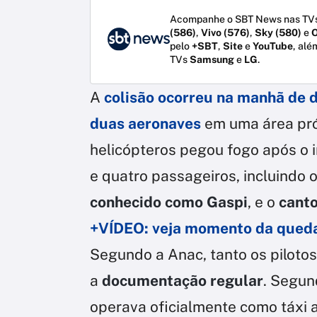
Acompanhe o SBT News nas TVs
(586)
,
Vivo (576)
,
Sky (580)
e
O
pelo
+SBT
,
Site
e
YouTube
, alé
TVs
Samsung
e
LG
.
A
colisão ocorreu na manhã de 
duas aeronaves
em uma área pr
helicópteros pegou fogo após o i
e quatro passageiros, incluindo 
conhecido como Gaspi
, e o
canto
+VÍDEO: veja momento da queda 
Segundo a Anac, tanto os pilot
a
documentação regular
. Segun
operava oficialmente como táxi 