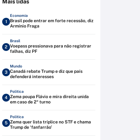
Mais lidas
Economia
Brasil pode entrar em forte recessão, diz
1
Armínio Fraga
Brasil
Voepass pressionava para não registrar
2
falhas, diz PF
Mundo
Canadá rebate Trump e diz que país
3
defenderá interesses
Política
Zema poupa Flávio e mira direita unida
4
em caso de 2º turno
Política
Zema quer lista tríplice no STF e chama
5
Trump de ‘fanfarrão’