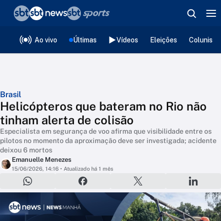
❮
voltar
Editorias
Ao vivo
Últimas
Vídeos
Eleições
Colunista
Brasil
Helicópteros que bateram no Rio não
tinham alerta de colisão
Especialista em segurança de voo afirma que visibilidade entre os
pilotos no momento da aproximação deve ser investigada; acidente
deixou 6 mortos
Emanuelle Menezes
15/06/2026, 14:16
• Atualizado há 1 mês