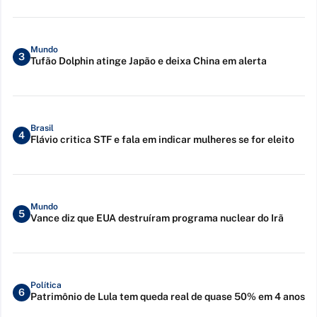
Mundo
3
Tufão Dolphin atinge Japão e deixa China em alerta
Brasil
4
Flávio critica STF e fala em indicar mulheres se for eleito
Mundo
5
Vance diz que EUA destruíram programa nuclear do Irã
Política
6
Patrimônio de Lula tem queda real de quase 50% em 4 anos