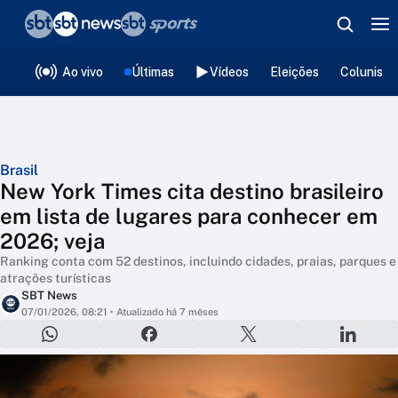
❮
voltar
Editorias
Ao vivo
Últimas
Vídeos
Eleições
Colunista
Brasil
New York Times cita destino brasileiro
em lista de lugares para conhecer em
2026; veja
Ranking conta com 52 destinos, incluindo cidades, praias, parques e
atrações turísticas
SBT News
07/01/2026, 08:21
• Atualizado há 7 mêses