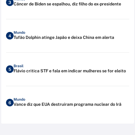
3
Câncer de Biden se espalhou, diz filho do ex-presidente
Mundo
4
Tufão Dolphin atinge Japão e deixa China em alerta
Brasil
5
Flávio critica STF e fala em indicar mulheres se for eleito
Mundo
6
Vance diz que EUA destruíram programa nuclear do Irã