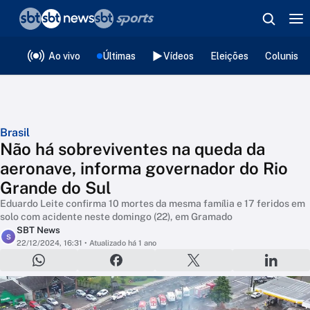
❮
voltar
Editorias
Ao vivo
Últimas
Vídeos
Eleições
Colunista
Brasil
Não há sobreviventes na queda da
aeronave, informa governador do Rio
Grande do Sul
Eduardo Leite confirma 10 mortes da mesma família e 17 feridos em
solo com acidente neste domingo (22), em Gramado
SBT News
S
22/12/2024, 16:31
• Atualizado há 1 ano