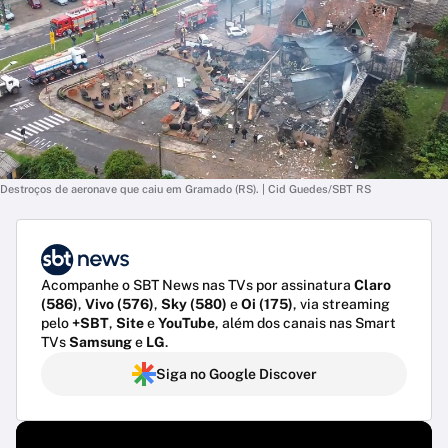
Destroços de aeronave que caiu em Gramado (RS). | Cid Guedes/SBT RS
Acompanhe o SBT News nas TVs por assinatura
Claro
(586)
,
Vivo (576)
,
Sky (580)
e
Oi (175)
, via streaming
pelo
+SBT
,
Site
e
YouTube
, além dos canais nas Smart
TVs
Samsung
e
LG
.
Siga no Google Discover