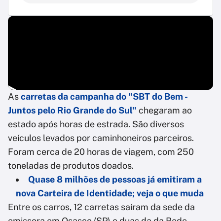
As
carretas da campanha do "SBT do Bem -
Juntos pelo Rio Grande do Sul"
chegaram ao
estado após horas de estrada. São diversos
veículos levados por caminhoneiros parceiros.
Foram cerca de 20 horas de viagem, com 250
toneladas de produtos doados.
Quase 8 milhões de pessoas já emitiram a
nova Carteira de Identidade; veja o que muda
Entre os carros, 12 carretas saíram da sede da
emissora em Osasco (SP) e duas da da Rede