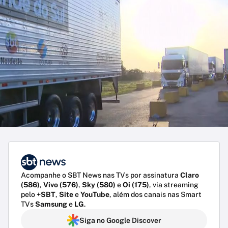
Acompanhe o SBT News nas TVs por assinatura
Claro
(586)
,
Vivo (576)
,
Sky (580)
e
Oi (175)
, via streaming
pelo
+SBT
,
Site
e
YouTube
, além dos canais nas Smart
TVs
Samsung
e
LG
.
Siga no Google Discover