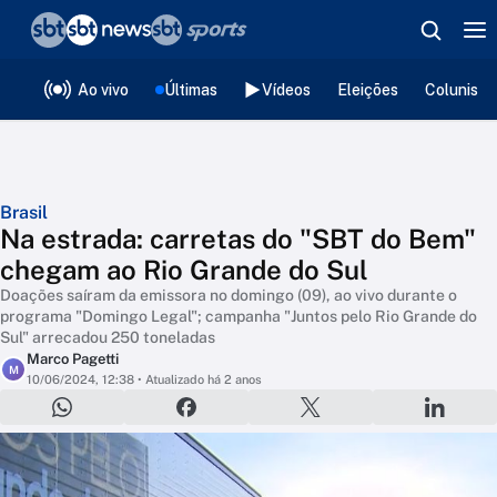
❮
voltar
Editorias
Ao vivo
Últimas
Vídeos
Eleições
Colunista
Brasil
Na estrada: carretas do "SBT do Bem"
chegam ao Rio Grande do Sul
Doações saíram da emissora no domingo (09), ao vivo durante o
programa "Domingo Legal"; campanha "Juntos pelo Rio Grande do
Sul" arrecadou 250 toneladas
Marco Pagetti
M
10/06/2024, 12:38
• Atualizado há 2 anos