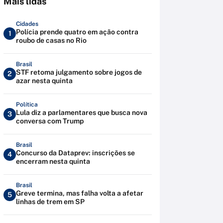
Mais lidas
Cidades
Polícia prende quatro em ação contra
1
roubo de casas no Rio
Brasil
STF retoma julgamento sobre jogos de
2
azar nesta quinta
Política
Lula diz a parlamentares que busca nova
3
conversa com Trump
Brasil
Concurso da Dataprev: inscrições se
4
encerram nesta quinta
Brasil
Greve termina, mas falha volta a afetar
5
linhas de trem em SP