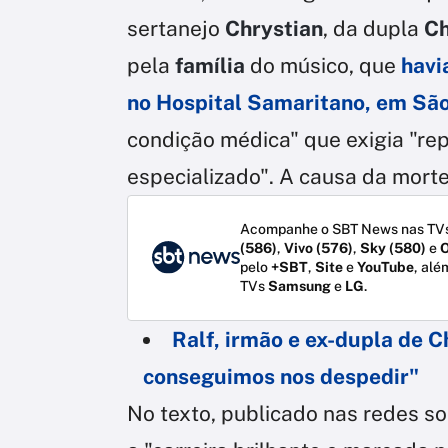
sertanejo
Chrystian
, da dupla
Ch
pela
família
do músico, que
havi
no
Hospital Samaritano
, em Sã
condição médica" que exigia "re
especializado". A causa da morte
Acompanhe o SBT News nas TVs
(586)
,
Vivo (576)
,
Sky (580)
e
O
pelo
+SBT
,
Site
e
YouTube
, alé
TVs
Samsung
e
LG
.
Ralf, irmão e ex-dupla de 
conseguimos nos despedir"
No texto, publicado nas redes so