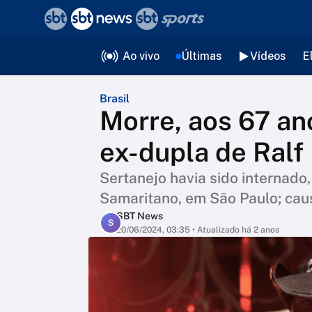
❮
voltar
Editorias
Ao vivo
Últimas
Vídeos
E
Brasil
Morre, aos 67 ano
ex-dupla de Ralf
Sertanejo havia sido internado,
Samaritano, em São Paulo; cau
SBT News
S
20/06/2024, 03:35
• Atualizado há 2 anos