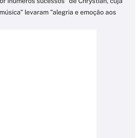
por inúmeros sucessos" de Chrystian, cuja
 música" levaram "alegria e emoção aos