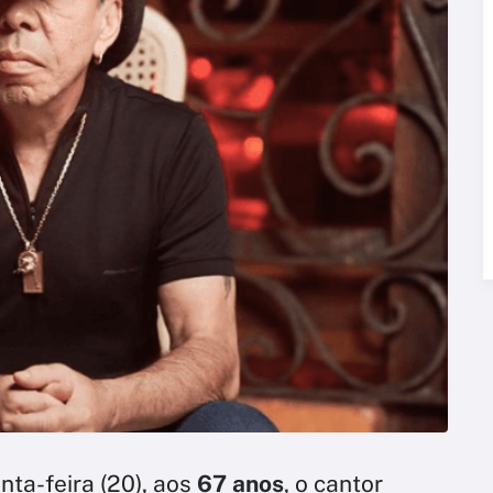
nta-feira (20), aos
67 anos
, o cantor