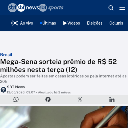
❮
voltar
Editorias
Ao vivo
Últimas
Vídeos
Eleições
Colunista
Brasil
Mega-Sena sorteia prêmio de R$ 52
milhões nesta terça (12)
Apostas podem ser feitas em casas lotéricas ou pela internet até as
20h
SBT News
12/05/2026, 09:07
• Atualizado há 2 mêses