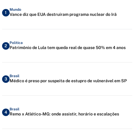
Mundo
1
Vance diz que EUA destruíram programa nuclear do Irã
Política
2
Patrimônio de Lula tem queda real de quase 50% em 4 anos
Brasil
3
Médico é preso por suspeita de estupro de vulnerável em SP
Brasil
4
Remo x Atlético-MG: onde assistir, horário e escalações