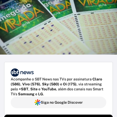
Acompanhe o SBT News nas TVs por assinatura
Claro
(586)
,
Vivo (576)
,
Sky (580)
e
Oi (175)
, via streaming
pelo
+SBT
,
Site
e
YouTube
, além dos canais nas Smart
TVs
Samsung
e
LG
.
Siga no Google Discover