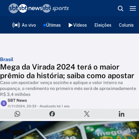
❮
voltar
Editorias
Ao vivo
Últimas
Vídeos
Eleições
Colunista
Brasil
Mega da Virada 2024 terá o maior
prêmio da história; saiba como apostar
Caso um apostador vença sozinho e aplique o valor inteiro na
poupança, o rendimento no primeiro mês será de aproximadamente
R$ 3,4 milhões
SBT News
S
11/11/2024, 20:33
• Atualizado há 1 ano