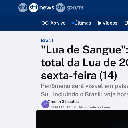
❮
voltar
Editorias
Ao vivo
Últimas
Vídeos
E
Brasil
"Lua de Sangue":
total da Lua de 
sexta-feira (14)
Fenômeno será visível em paíse
Sul, incluindo o Brasil; veja hor
Camila Stucaluc
C
11/03/2025, 09:12
• Atualizado há 1 ano