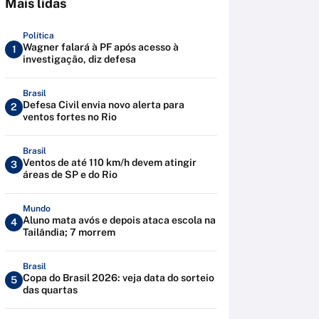
Mais lidas
Política
Wagner falará à PF após acesso à
1
investigação, diz defesa
Brasil
Defesa Civil envia novo alerta para
2
ventos fortes no Rio
Brasil
Ventos de até 110 km/h devem atingir
3
áreas de SP e do Rio
Mundo
Aluno mata avós e depois ataca escola na
4
Tailândia; 7 morrem
Brasil
Copa do Brasil 2026: veja data do sorteio
5
das quartas