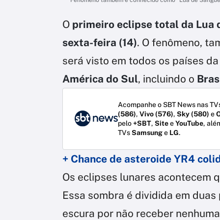
O
primeiro eclipse total da Lua
sexta-feira (14)
. O fenômeno, t
será visto em todos os países da
América do Sul
, incluindo o
Bras
Acompanhe o SBT News nas TVs
(586)
,
Vivo (576)
,
Sky (580)
e
O
pelo
+SBT
,
Site
e
YouTube
, alé
TVs
Samsung
e
LG
.
+ Chance de asteroide YR4 coli
Os eclipses lunares acontecem q
Essa sombra é dividida em duas
escura por não receber nenhuma l