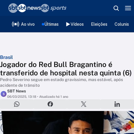
❮
voltar
Editorias
Ao vivo
Últimas
Vídeos
Eleições
Colunista
Brasil
Jogador do Red Bull Bragantino é
transferido de hospital nesta quinta (6)
Pedro Severino segue em estado gravíssimo, mas estável, após
acidente de trânsito
SBT News
S
06/03/2025, 13:18
• Atualizado há 1 ano