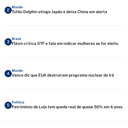
Mundo
2
Tufão Dolphin atinge Japão e deixa China em alerta
Brasil
3
Flávio critica STF e fala em indicar mulheres se for eleito
Mundo
4
Vance diz que EUA destruíram programa nuclear do Irã
Política
5
Patrimônio de Lula tem queda real de quase 50% em 4 anos