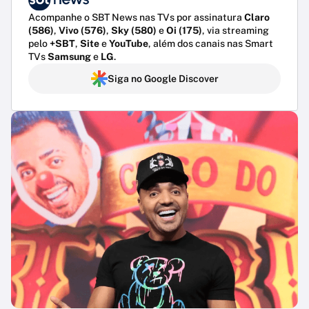
Acompanhe o SBT News nas TVs por assinatura
Claro
(586)
,
Vivo (576)
,
Sky (580)
e
Oi (175)
, via streaming
pelo
+SBT
,
Site
e
YouTube
, além dos canais nas Smart
TVs
Samsung
e
LG
.
Siga no Google Discover