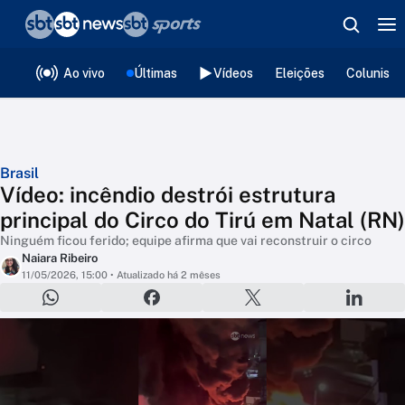
❮
voltar
Editorias
Ao vivo
Últimas
Vídeos
Eleições
Colunista
Brasil
Vídeo: incêndio destrói estrutura
principal do Circo do Tirú em Natal (RN)
Ninguém ficou ferido; equipe afirma que vai reconstruir o circo
Naiara Ribeiro
11/05/2026, 15:00
• Atualizado há 2 mêses