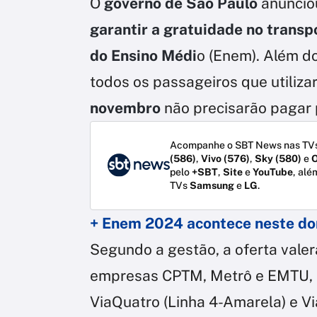
O
governo de São Paulo
anunciou
garantir a gratuidade no transp
do Ensino Médi
o (Enem). Além d
todos os passageiros que utiliz
novembro
não precisarão pagar
Acompanhe o SBT News nas TVs
(586)
,
Vivo (576)
,
Sky (580)
e
O
pelo
+SBT
,
Site
e
YouTube
, alé
TVs
Samsung
e
LG
.
+ Enem 2024 acontece neste dom
Segundo a gestão, a oferta vale
empresas CPTM, Metrô e EMTU, 
ViaQuatro (Linha 4-Amarela) e Vi