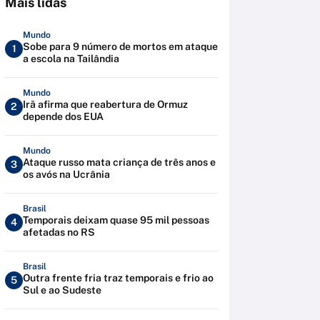
Mais lidas
Mundo
Sobe para 9 número de mortos em ataque
1
a escola na Tailândia
Mundo
Irã afirma que reabertura de Ormuz
2
depende dos EUA
Mundo
Ataque russo mata criança de três anos e
3
os avós na Ucrânia
Brasil
Temporais deixam quase 95 mil pessoas
4
afetadas no RS
Brasil
Outra frente fria traz temporais e frio ao
5
Sul e ao Sudeste