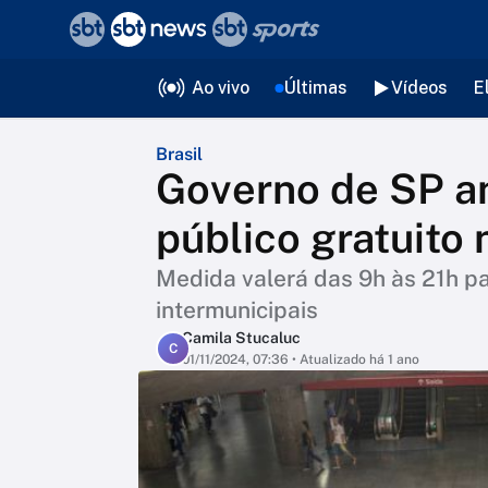
❮
voltar
Editorias
Ao vivo
Últimas
Vídeos
E
Brasil
Governo de SP an
público gratuito
Medida valerá das 9h às 21h pa
intermunicipais
Camila Stucaluc
C
01/11/2024, 07:36
• Atualizado há 1 ano