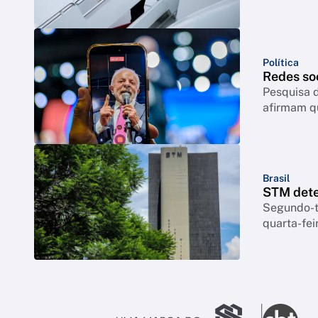
Política
Redes so
Pesquisa d
afirmam q
Brasil
STM dete
Segundo-te
quarta-feir