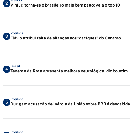
Mundo
2
Vini Jr. torna-se o brasileiro mais bem pago; veja o top 10
Política
3
Flávio atribui falta de alianças aos “caciques” do Centrão
Brasil
4
Tenente da Rota apresenta melhora neurológica, diz boletim
Política
5
Durigan: acusação de inércia da União sobre BRB é descabida
Política