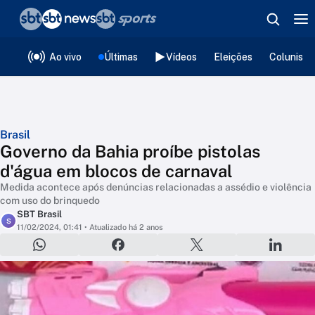
❮
voltar
Editorias
Ao vivo
Últimas
Vídeos
Eleições
Colunista
Brasil
Governo da Bahia proíbe pistolas
d'água em blocos de carnaval
Medida acontece após denúncias relacionadas a assédio e violência
com uso do brinquedo
SBT Brasil
S
11/02/2024, 01:41
• Atualizado há 2 anos