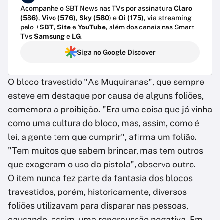
Acompanhe o SBT News nas TVs por assinatura
Claro
(586)
,
Vivo (576)
,
Sky (580)
e
Oi (175)
, via streaming
pelo
+SBT
,
Site
e
YouTube
, além dos canais nas Smart
TVs
Samsung
e
LG
.
Siga no Google Discover
O bloco travestido "As Muquiranas", que sempre
esteve em destaque por causa de alguns foliões,
comemora a proibição. "Era uma coisa que já vinha
como uma cultura do bloco, mas, assim, como é
lei, a gente tem que cumprir", afirma um folião.
"Tem muitos que sabem brincar, mas tem outros
que exageram o uso da pistola", observa outro.
O item nunca fez parte da fantasia dos blocos
travestidos, porém, historicamente, diversos
foliões utilizavam para disparar nas pessoas,
causando, assim, uma repercussão negativa. Em