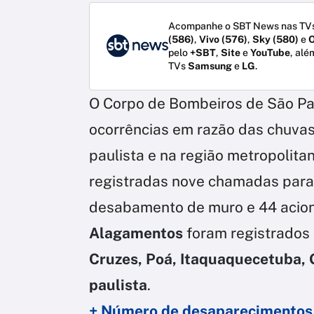
Acompanhe o SBT News nas TVs
(586)
,
Vivo (576)
,
Sky (580)
e
O
pelo
+SBT
,
Site
e
YouTube
, alé
TVs
Samsung
e
LG
.
O Corpo de Bombeiros de São Pau
ocorrências em razão das chuva
paulista e na região metropolita
registradas nove chamadas par
desabamento de muro e 44 acio
Alagamentos
foram registrados
Cruzes, Poá, Itaquaquecetuba, G
paulista
.
+ Número de desaparecimentos 