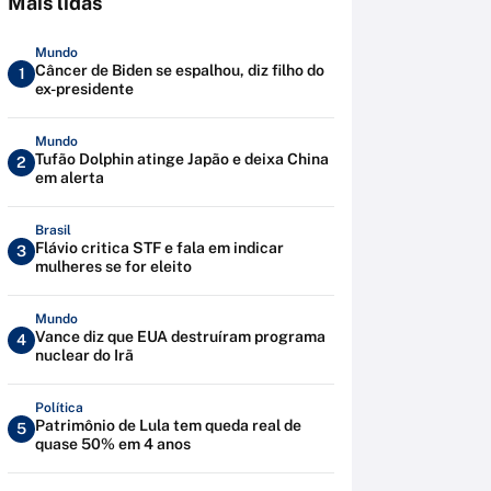
Mais lidas
Mundo
Câncer de Biden se espalhou, diz filho do
1
ex-presidente
Mundo
Tufão Dolphin atinge Japão e deixa China
2
em alerta
Brasil
Flávio critica STF e fala em indicar
3
mulheres se for eleito
Mundo
Vance diz que EUA destruíram programa
4
nuclear do Irã
Política
Patrimônio de Lula tem queda real de
5
quase 50% em 4 anos