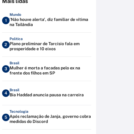
Mais lidas
Mundo
'Não houve alerta', diz familiar de vítima
1
na Tailândia
Política
Plano preliminar de Tarcísio fala em
2
prosperidade e 10 eixos
Brasil
Mulher é morta a facadas pelo ex na
3
frente dos filhos em SP
Brasil
4
Bia Haddad anuncia pausa na carreira
Tecnologia
Após reclamação de Janja, governo cobra
5
medidas do Discord