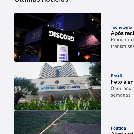
Tecnologia
Após rec
Primeira-d
transmiss
Brasil
Feto é e
Ocorrência
semanas
Política
Alertas 