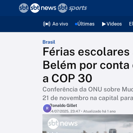
❮
voltar
Editorias
Ao vivo
Últimas
Vídeos
E
Brasil
Férias escolares
Belém por conta 
a COP 30
Conferência da ONU sobre Muda
21 de novembro na capital par
Ronaldo Gillet
R
14/07/2025, 23:47
• Atualizado há 1 ano