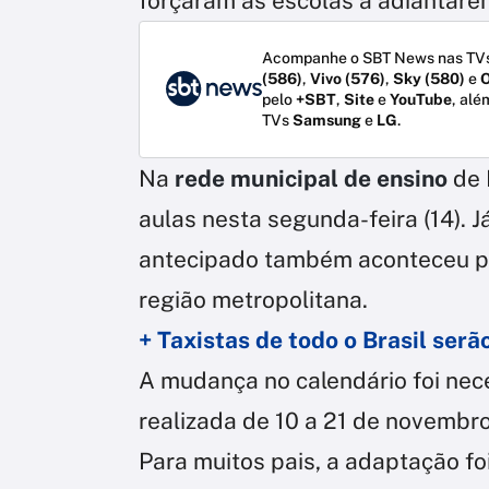
forçaram as escolas a adiantare
Acompanhe o SBT News nas TVs
(586)
,
Vivo (576)
,
Sky (580)
e
O
pelo
+SBT
,
Site
e
YouTube
, alé
TVs
Samsung
e
LG
.
Na
rede municipal de ensino
de 
aulas nesta segunda-feira (14). J
antecipado também aconteceu pa
região metropolitana.
+ Taxistas de todo o Brasil serã
A mudança no calendário foi nece
realizada de 10 a 21 de novembro
Para muitos pais, a adaptação fo