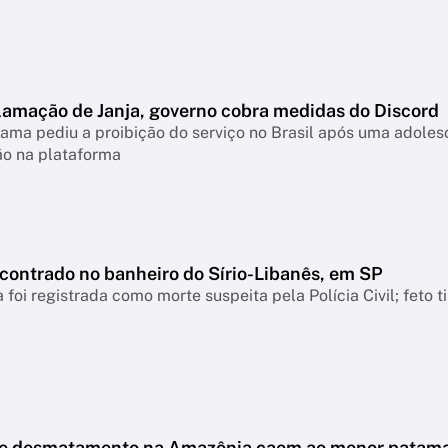
lamação de Janja, governo cobra medidas do Discord
ama pediu a proibição do serviço no Brasil após uma adolesc
ão na plataforma
ncontrado no banheiro do Sírio-Libanês, em SP
 foi registrada como morte suspeita pela Polícia Civil; feto 
de desmatamento na Amazônia caem ao menor patam