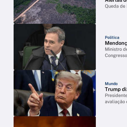
Queda de 3
Política
Mendonça
Ministro d
Congresso 
Mundo
Trump di
Presidente
avaliação