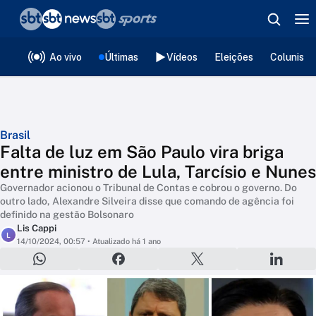
❮
voltar
Editorias
Ao vivo
Últimas
Vídeos
Eleições
Colunista
Brasil
Falta de luz em São Paulo vira briga
entre ministro de Lula, Tarcísio e Nunes
Governador acionou o Tribunal de Contas e cobrou o governo. Do
outro lado, Alexandre Silveira disse que comando de agência foi
definido na gestão Bolsonaro
Lis Cappi
L
14/10/2024, 00:57
• Atualizado há 1 ano