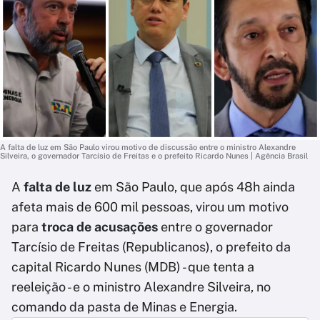
A falta de luz em São Paulo virou motivo de discussão entre o ministro Alexandre
Silveira, o governador Tarcísio de Freitas e o prefeito Ricardo Nunes | Agência Brasil
A
falta de luz
em São Paulo, que após 48h ainda
afeta mais de 600 mil pessoas, virou um motivo
para
troca de acusações
entre o governador
Tarcísio de Freitas (Republicanos), o prefeito da
capital Ricardo Nunes (MDB) - que tenta a
reeleição - e o ministro Alexandre Silveira, no
comando da pasta de Minas e Energia.