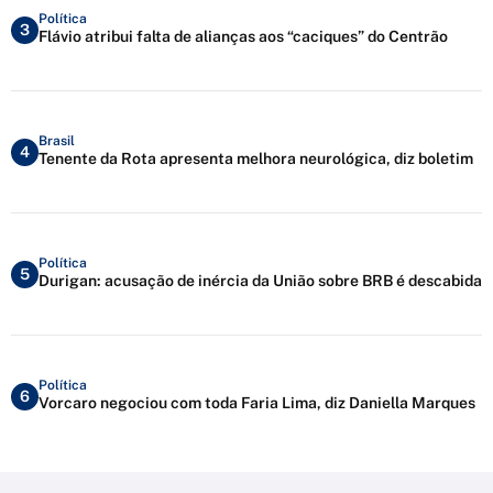
Política
3
Flávio atribui falta de alianças aos “caciques” do Centrão
Brasil
4
Tenente da Rota apresenta melhora neurológica, diz boletim
Política
5
Durigan: acusação de inércia da União sobre BRB é descabida
Política
6
Vorcaro negociou com toda Faria Lima, diz Daniella Marques