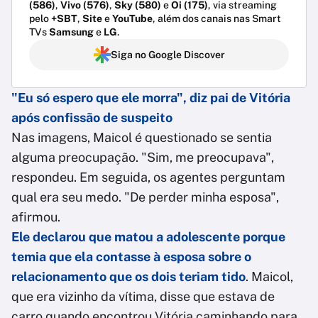
(586)
,
Vivo (576)
,
Sky (580)
e
Oi (175)
, via streaming
pelo
+SBT
,
Site
e
YouTube
, além dos canais nas Smart
TVs
Samsung
e
LG
.
Siga no Google Discover
"Eu só espero que ele morra", diz pai de Vitória
após confissão de suspeito
Nas imagens, Maicol é questionado se sentia
alguma preocupação. "Sim, me preocupava",
respondeu. Em seguida, os agentes perguntam
qual era seu medo. "De perder minha esposa",
afirmou.
Ele declarou que matou a adolescente porque
temia que ela contasse à esposa sobre o
relacionamento que os dois teriam tido
. Maicol,
que era vizinho da vítima, disse que estava de
carro quando encontrou Vitória caminhando para