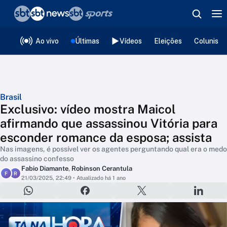
❮
voltar
Editorias
Ao vivo
Últimas
Vídeos
Eleições
Colunista
Brasil
Exclusivo: vídeo mostra Maicol
afirmando que assassinou Vitória para
esconder romance da esposa; assista
Nas imagens, é possível ver os agentes perguntando qual era o medo
do assassino confesso
Fabio Diamante
,
Robinson Cerantula
F
R
21/03/2025, 22:49
• Atualizado há 1 ano