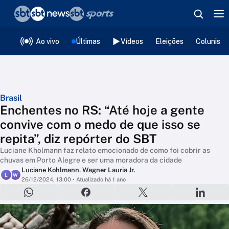
❮
voltar
Editorias
Ao vivo
Últimas
Vídeos
Eleições
Colunista
Brasil
Enchentes no RS: “Até hoje a gente
convive com o medo de que isso se
repita”, diz repórter do SBT
Luciane Kholmann faz relato emocionado de como foi cobrir as
chuvas em Porto Alegre e ser uma moradora da cidade
Luciane Kohlmann
,
Wagner Lauria Jr.
L
W
26/12/2024, 13:00
• Atualizado há 1 ano