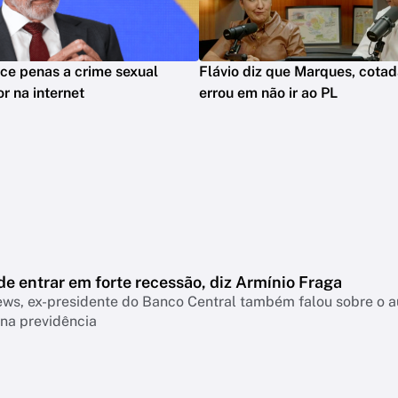
ce penas a crime sexual
Flávio diz que Marques, cotada
r na internet
errou em não ir ao PL
de entrar em forte recessão, diz Armínio Fraga
s, ex-presidente do Banco Central também falou sobre o aum
na previdência