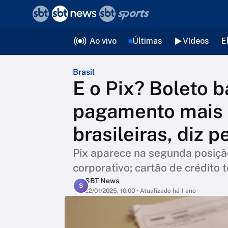
❮
voltar
Editorias
Ao vivo
Últimas
Vídeos
E
Brasil
E o Pix? Boleto b
pagamento mais 
brasileiras, diz 
Pix aparece na segunda posiçã
corporativo; cartão de crédit
SBT News
S
22/01/2025, 10:00
• Atualizado há 1 ano