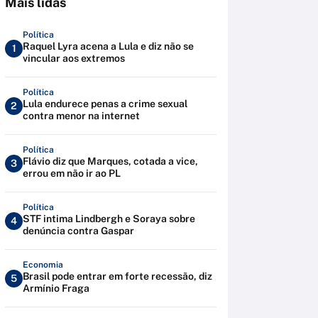
Mais lidas
Política
Raquel Lyra acena a Lula e diz não se
1
vincular aos extremos
Política
Lula endurece penas a crime sexual
2
contra menor na internet
Política
Flávio diz que Marques, cotada a vice,
3
errou em não ir ao PL
Política
STF intima Lindbergh e Soraya sobre
4
denúncia contra Gaspar
Economia
Brasil pode entrar em forte recessão, diz
5
Armínio Fraga