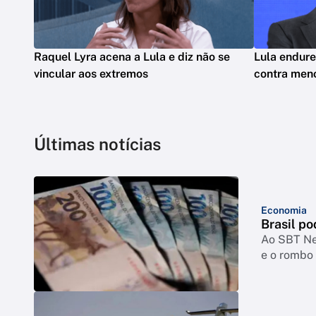
Raquel Lyra acena a Lula e diz não se
Lula endure
vincular aos extremos
contra meno
Últimas notícias
Economia
Brasil po
Ao SBT New
e o rombo 