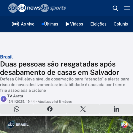
❮
voltar
Editorias
Ao vivo
Últimas
Vídeos
Eleições
Colunista
Brasil
Duas pessoas são resgatadas após
desabamento de casas em Salvador
Defesa Civil eleva nível de observação para “atenção” e alerta para
risco de novos deslizamentos; instabilidade é causada por frente
fria associada a ciclone
TV Aratu
T
12/11/2025, 19:44
• Atualizado há 8 mêses