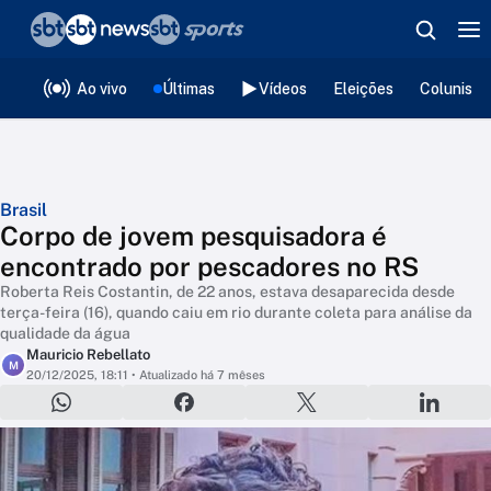
❮
voltar
Editorias
Ao vivo
Últimas
Vídeos
Eleições
Colunista
Brasil
Corpo de jovem pesquisadora é
encontrado por pescadores no RS
Roberta Reis Costantin, de 22 anos, estava desaparecida desde
terça-feira (16), quando caiu em rio durante coleta para análise da
qualidade da água
Mauricio Rebellato
M
20/12/2025, 18:11
• Atualizado há 7 mêses