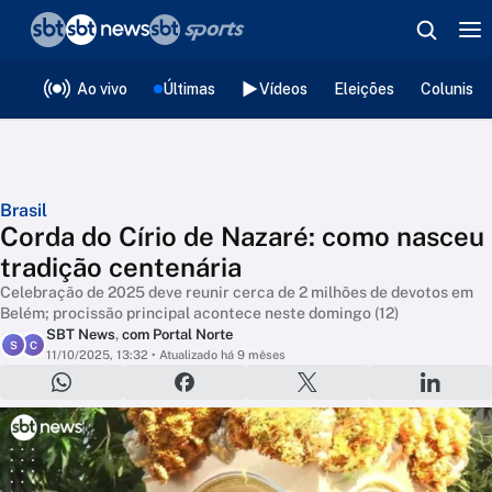
❮
voltar
Editorias
Ao vivo
Últimas
Vídeos
Eleições
Colunista
Brasil
Corda do Círio de Nazaré: como nasceu
tradição centenária
Celebração de 2025 deve reunir cerca de 2 milhões de devotos em
Belém; procissão principal acontece neste domingo (12)
SBT News
,
com Portal Norte
S
C
11/10/2025, 13:32
• Atualizado há 9 mêses