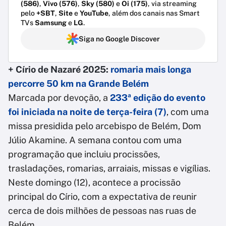
(586)
,
Vivo (576)
,
Sky (580)
e
Oi (175)
, via streaming
pelo
+SBT
,
Site
e
YouTube
, além dos canais nas Smart
TVs
Samsung
e
LG
.
Siga no Google Discover
+ Círio de Nazaré 2025:
romaria mais longa
percorre 50 km na Grande Belém
Marcada por devoção, a
233ª edição do evento
foi iniciada na noite de terça-feira (7)
, com uma
missa presidida pelo arcebispo de Belém, Dom
Júlio Akamine. A semana contou com uma
programação que incluiu procissões,
trasladações, romarias, arraiais, missas e vigílias.
Neste domingo (12), acontece a procissão
principal do Círio, com a expectativa de reunir
cerca de dois milhões de pessoas nas ruas de
Belém.