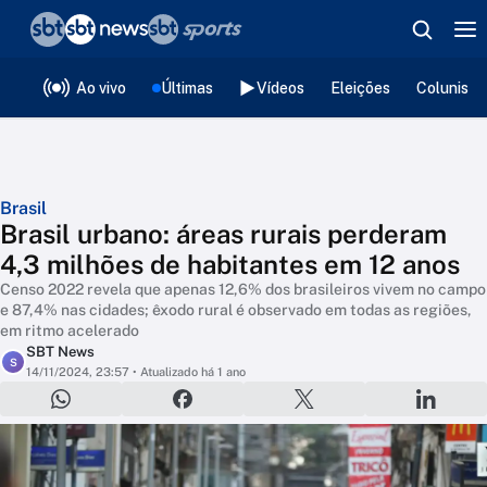
❮
voltar
Editorias
Ao vivo
Últimas
Vídeos
Eleições
Colunista
Brasil
Brasil urbano: áreas rurais perderam
4,3 milhões de habitantes em 12 anos
Censo 2022 revela que apenas 12,6% dos brasileiros vivem no campo
e 87,4% nas cidades; êxodo rural é observado em todas as regiões,
em ritmo acelerado
SBT News
S
14/11/2024, 23:57
• Atualizado há 1 ano