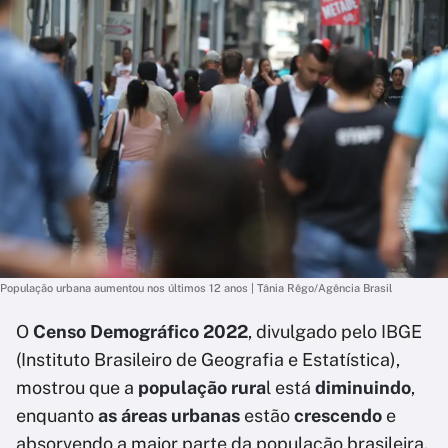
População urbana aumentou nos últimos 12 anos | Tânia Rêgo/Agência Brasil
O
Censo Demográfico 2022
, divulgado pelo IBGE
(Instituto Brasileiro de Geografia e Estatística),
mostrou que a
população rura
l está
diminuindo
,
enquanto
as áreas urbanas
estão
crescendo
e
absorvendo a maior parte da população brasileira.