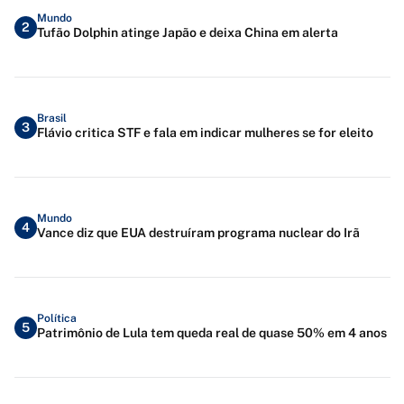
Mundo
2
Tufão Dolphin atinge Japão e deixa China em alerta
Brasil
3
Flávio critica STF e fala em indicar mulheres se for eleito
Mundo
4
Vance diz que EUA destruíram programa nuclear do Irã
Política
5
Patrimônio de Lula tem queda real de quase 50% em 4 anos