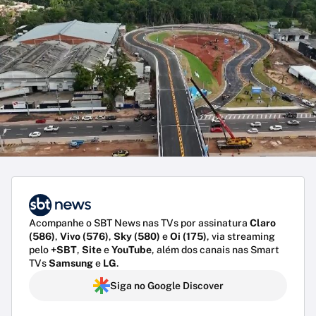
Acompanhe o SBT News nas TVs por assinatura
Claro
(586)
,
Vivo (576)
,
Sky (580)
e
Oi (175)
, via streaming
pelo
+SBT
,
Site
e
YouTube
, além dos canais nas Smart
TVs
Samsung
e
LG
.
Siga no Google Discover