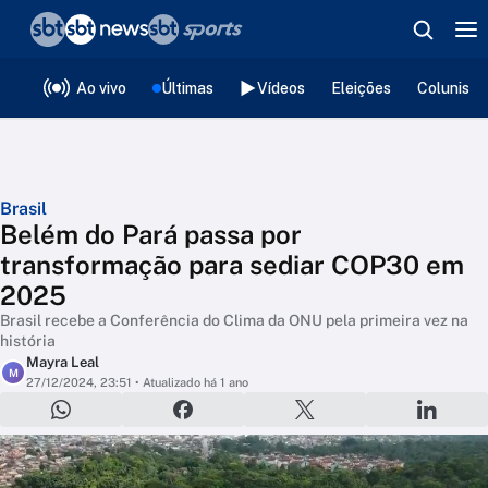
❮
voltar
Editorias
Ao vivo
Últimas
Vídeos
Eleições
Colunista
Brasil
Belém do Pará passa por
transformação para sediar COP30 em
2025
Brasil recebe a Conferência do Clima da ONU pela primeira vez na
história
Mayra Leal
M
27/12/2024, 23:51
• Atualizado há 1 ano