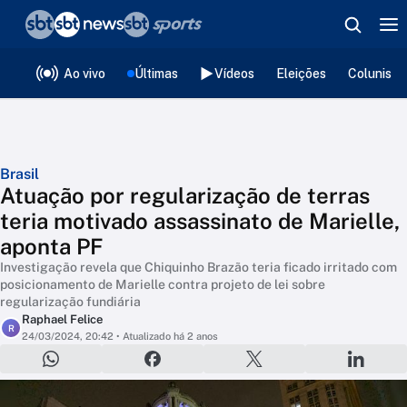
❮
voltar
Editorias
Ao vivo
Últimas
Vídeos
Eleições
Colunista
Brasil
Atuação por regularização de terras
teria motivado assassinato de Marielle,
aponta PF
Investigação revela que Chiquinho Brazão teria ficado irritado com
posicionamento de Marielle contra projeto de lei sobre
regularização fundiária
Raphael Felice
R
24/03/2024, 20:42
• Atualizado há 2 anos