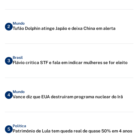
Mundo
2
Tufão Dolphin atinge Japão e deixa China em alerta
Brasil
3
Flávio critica STF e fala em indicar mulheres se for eleito
Mundo
4
Vance diz que EUA destruíram programa nuclear do Irã
Política
5
Patrimônio de Lula tem queda real de quase 50% em 4 anos