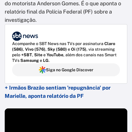
do motorista Anderson Gomes. É o que aponta o
relatório final da Polícia Federal (PF) sobre a
investigação.
Acompanhe o SBT News nas TVs por assinatura
Claro
(586)
,
Vivo (576)
,
Sky (580)
e
Oi (175)
, via streaming
pelo
+SBT
,
Site
e
YouTube
, além dos canais nas Smart
TVs
Samsung
e
LG
.
Siga no Google Discover
+ Irmãos Brazão sentiam 'repugnância' por
Marielle, aponta relatório da PF