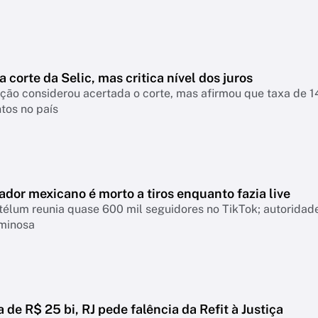
a corte da Selic, mas critica nível dos juros
nsiderou acertada o corte, mas afirmou que taxa de 14% continua pressionando empresas, famíl
tos no país
ador mexicano é morto a tiros enquanto fazia live
télum reunia quase 600 mil seguidores no TikTok; autoridad
iminosa
a de R$ 25 bi, RJ pede falência da Refit à Justiça