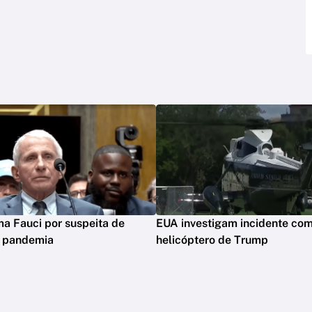
ima Fauci por suspeita de
EUA investigam incidente co
m pandemia
helicóptero de Trump