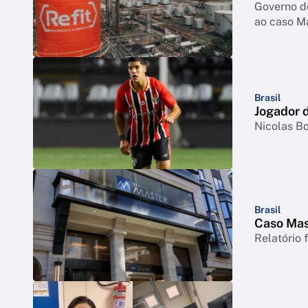
Governo d
ao caso M
Brasil
Jogador d
Nicolas Bo
Brasil
Caso Mast
Relatório 