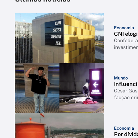
Economia
CNI elogi
Confederação co
investimen
Mundo
Influenci
César Gas
facção cr
Economia
Por dívid