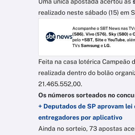
Uma única apostada acertou as
realizado neste sábado (15) em S
Acompanhe o SBT News nas TVs
(586)
,
Vivo (576)
,
Sky (580)
e
O
pelo
+SBT
,
Site
e
YouTube
, alé
TVs
Samsung
e
LG
.
Feita na casa lotérica Campeão d
realizada dentro do bolão organi
21.465.552,00.
Os números sorteados no concurs
+ Deputados de SP aprovam lei 
entregadores por aplicativo
Ainda no sorteio, 73 apostas ace