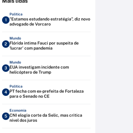
Mais lidas
Política
"Estamos estudando estratégia”, diz novo
1
advogado de Vorcaro
Mundo
Flórida intima Fauci por suspeita de
2
'lucrar' com pandemia
Mundo
EUA investigam incidente com
3
helicóptero de Trump
Política
PT fecha com ex-prefeita de Fortaleza
4
para o Senado no CE
Economia
CNI elogia corte da Selic, mas critica
5
nível dos juros