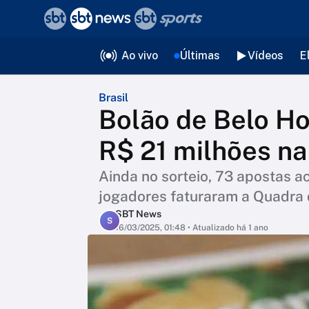
❮
voltar
Editorias
Ao vivo
Últimas
Vídeos
E
Brasil
Bolão de Belo Ho
R$ 21 milhões n
Ainda no sorteio, 73 apostas a
jogadores faturaram a Quadra 
SBT News
S
16/03/2025, 01:48
• Atualizado há 1 ano