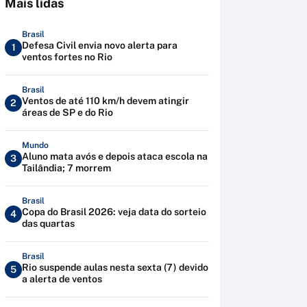
Mais lidas
Brasil
Defesa Civil envia novo alerta para
1
ventos fortes no Rio
Brasil
Ventos de até 110 km/h devem atingir
2
áreas de SP e do Rio
Mundo
Aluno mata avós e depois ataca escola na
3
Tailândia; 7 morrem
Brasil
Copa do Brasil 2026: veja data do sorteio
4
das quartas
Brasil
Rio suspende aulas nesta sexta (7) devido
5
a alerta de ventos