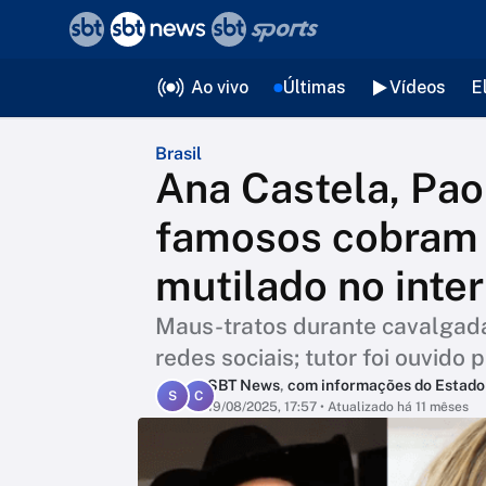
❮
voltar
Editorias
Ao vivo
Últimas
Vídeos
E
Brasil
Ana Castela, Paol
famosos cobram j
mutilado no inter
Maus-tratos durante cavalgada
redes sociais; tutor foi ouvido p
SBT News
,
com informações do Estado
S
C
19/08/2025, 17:57
• Atualizado há 11 mêses