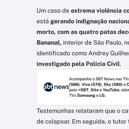
Um caso de
extrema violência c
está
gerando indignação nacion
morto, com as quatro patas de
Bananal,
interior de São Paulo, n
identificado como Andrey Guilhe
investigado pela Polícia Civil
.
Acompanhe o SBT News nas TVs
(586)
,
Vivo (576)
,
Sky (580)
e
O
pelo
+SBT
,
Site
e
YouTube
, alé
TVs
Samsung
e
LG
.
Testemunhas relataram que o cav
de colapsar. Em seguida, o tutor