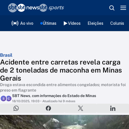
❮
voltar
Editorias
Ao vivo
Últimas
Vídeos
Eleições
Colunista
Brasil
Acidente entre carretas revela carga
de 2 toneladas de maconha em Minas
Gerais
Droga estava escondida entre alimentos congelados; motorista foi
preso em flagrante
SBT News
,
com informações do Estado de Minas
S
C
18/10/2025, 19:03
• Atualizado há 9 mêses