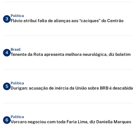
Política
3
Flávio atribui falta de alianças aos “caciques” do Centrão
Brasil
4
Tenente da Rota apresenta melhora neurológica, diz boletim
Política
5
Durigan: acusação de inércia da União sobre BRB é descabida
Política
6
Vorcaro negociou com toda Faria Lima, diz Daniella Marques