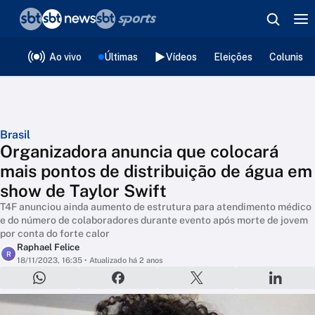
❮
voltar
Editorias
Ao vivo
Últimas
Vídeos
Eleições
Colunista
Brasil
Organizadora anuncia que colocará
mais pontos de distribuição de água em
show de Taylor Swift
T4F anunciou ainda aumento de estrutura para atendimento médico
e do número de colaboradores durante evento após morte de jovem
por conta do forte calor
Raphael Felice
R
18/11/2023, 16:35
• Atualizado há 2 anos