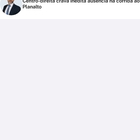
Centro-direita crava inédita ausência na corrida ao
Planalto