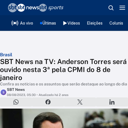
❮
voltar
Editorias
Ao vivo
Últimas
Vídeos
Eleições
Colunista
Brasil
SBT News na TV: Anderson Torres será
ouvido nesta 3ª pela CPMI do 8 de
janeiro
Confira as notícias e os assuntos que serão destaque ao longo do dia
SBT News
S
08/08/2023, 05:30
• Atualizado há 2 anos