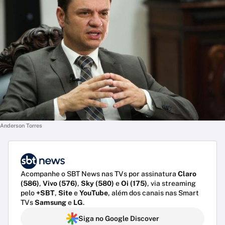
Anderson Torres
Acompanhe o SBT News nas TVs por assinatura
Claro
(586)
,
Vivo (576)
,
Sky (580)
e
Oi (175)
, via streaming
pelo
+SBT
,
Site
e
YouTube
, além dos canais nas Smart
TVs
Samsung
e
LG
.
Siga no Google Discover