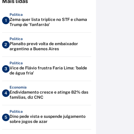
Mais lidas
Política
Zema quer lista tríplice no STF e chama
1
Trump de ‘fanfarrão’
Política
Planalto prevê volta de embaixador
2
argentino a Buenos Aires
Política
Vice de Flávio frustra Faria Lima: 'balde
3
de água fria'
Economia
Endividamento cresce e atinge 82% das
4
famílias, diz CNC
Política
Dino pede vista e suspende julgamento
5
sobre jogos de azar