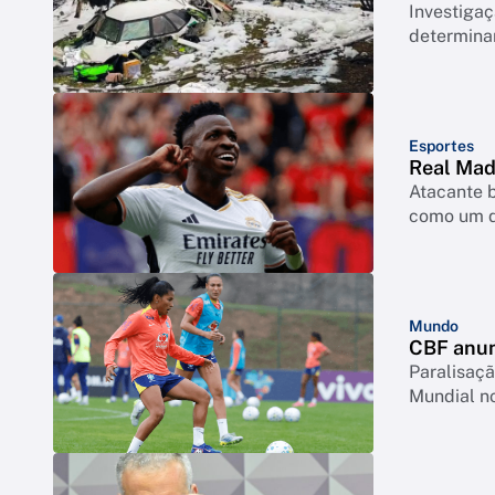
Investigaç
determina
Esportes
Real Madr
Atacante b
como um d
Mundo
CBF anun
Paralisaçã
Mundial no