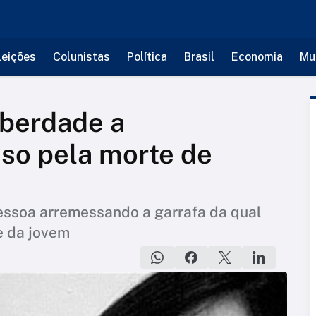
leições
Colunistas
Política
Brasil
Economia
Mu
iberdade a
so pela morte de
essoa arremessando a garrafa da qual
e da jovem