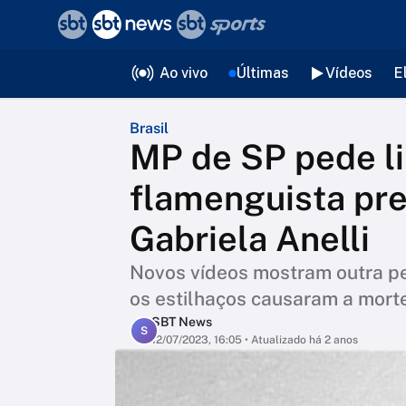
❮
voltar
Editorias
Ao vivo
Últimas
Vídeos
E
Brasil
MP de SP pede l
flamenguista pre
Gabriela Anelli
Novos vídeos mostram outra p
os estilhaços causaram a mort
SBT News
S
12/07/2023, 16:05
• Atualizado há 2 anos