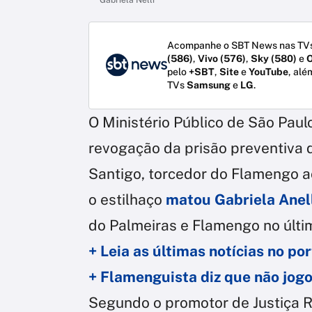
Acompanhe o SBT News nas TVs
(586)
,
Vivo (576)
,
Sky (580)
e
O
pelo
+SBT
,
Site
e
YouTube
, alé
TVs
Samsung
e
LG
.
O Ministério Público de São Paulo s
revogação da prisão preventiva 
Santigo, torcedor do Flamengo a
o estilhaço
matou Gabriela Anel
do Palmeiras e Flamengo no últim
+ Leia as últimas notícias no p
+ Flamenguista diz que não jog
Segundo o promotor de Justiça R