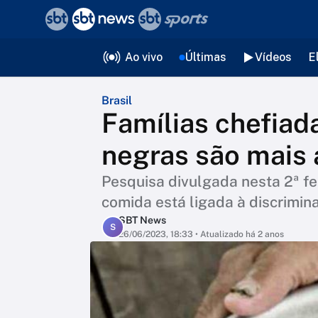
❮
voltar
Editorias
Ao vivo
Últimas
Vídeos
E
Brasil
Famílias chefiad
negras são mais 
Pesquisa divulgada nesta 2ª fei
comida está ligada à discrimin
SBT News
S
26/06/2023, 18:33
• Atualizado há 2 anos