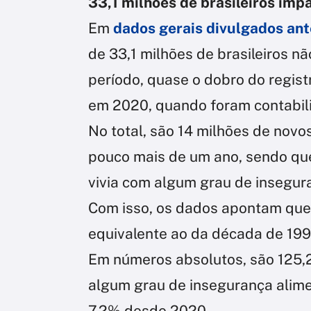
33,1 milhões de brasileiros imp
Em
dados gerais divulgados an
de 33,1 milhões de brasileiros n
período, quase o dobro do regist
em 2020, quando foram contabil
No total, são 14 milhões de novo
pouco mais de um ano, sendo qu
vivia com algum grau de insegura
Com isso, os dados apontam que
equivalente ao da década de 19
Em números absolutos, são 125,2
algum grau de insegurança alim
7,2% desde 2020.