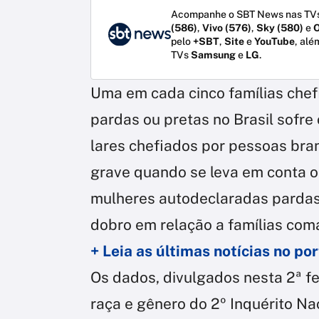
Acompanhe o SBT News nas TVs
(586)
,
Vivo (576)
,
Sky (580)
e
O
pelo
+SBT
,
Site
e
YouTube
, alé
TVs
Samsung
e
LG
.
Uma em cada cinco famílias che
pardas ou pretas no Brasil sofr
lares chefiados por pessoas bran
grave quando se leva em conta o
mulheres autodeclaradas pardas
dobro em relação a famílias com
+ Leia as últimas notícias no p
Os dados, divulgados nesta 2ª fei
raça e gênero do 2º Inquérito Na