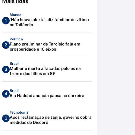
Mais lidas
Mundo
'Não houve alerta', diz familiar de vítima
1
na Tailândia
Política
Plano preliminar de Tarcísio fala em
2
prosperidade e 10 eixos
Brasil
Mulher é morta a facadas pelo ex na
3
frente dos filhos em SP
Brasil
4
Bia Haddad anuncia pausa na carreira
Tecnologia
Após reclamação de Janja, governo cobra
5
medidas do Discord