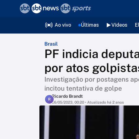
❮
voltar
Editorias
Ao vivo
Últimas
Vídeos
E
Brasil
PF indicia depu
por atos golpista
Investigação por postagens ap
incitou tentativa de golpe
Ricardo Brandt
R
26/05/2023, 00:20
• Atualizado há 2 anos