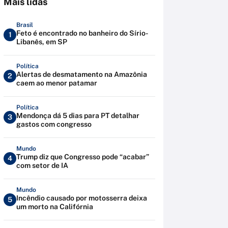
Mais lidas
Brasil
Feto é encontrado no banheiro do Sírio-
1
Libanês, em SP
Política
Alertas de desmatamento na Amazônia
2
caem ao menor patamar
Política
Mendonça dá 5 dias para PT detalhar
3
gastos com congresso
Mundo
Trump diz que Congresso pode “acabar”
4
com setor de IA
Mundo
Incêndio causado por motosserra deixa
5
um morto na Califórnia