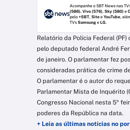
Acompanhe o SBT News nas TVs
(586)
,
Vivo (576)
,
Sky (580)
e
O
pelo
+SBT
,
Site
e
YouTube
, alé
TVs
Samsung
e
LG
.
Relatório da Polícia Federal (PF)
pelo deputado federal André Fer
de janeiro. O parlamentar fez p
consideradas prática de crime de
O parlamentar é o autor do requ
Parlamentar Mista de Inquérito (
Congresso Nacional nesta 5º feir
poderes da República na data.
+ Leia as últimas notícias no p