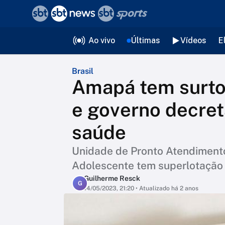
❮
voltar
Editorias
Ao vivo
Últimas
Vídeos
E
Brasil
Amapá tem surto
e governo decre
saúde
Unidade de Pronto Atendimento 
Adolescente tem superlotação
Guilherme Resck
G
14/05/2023, 21:20
• Atualizado há 2 anos