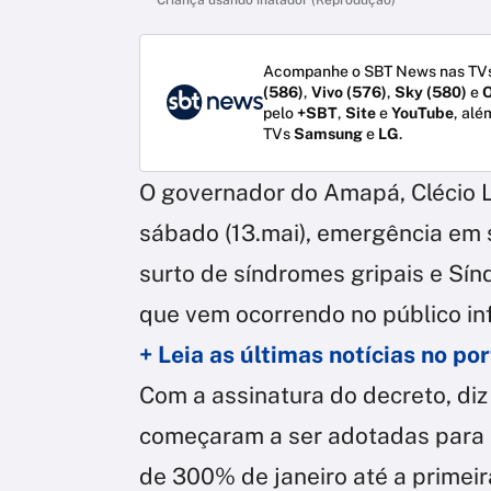
Acompanhe o SBT News nas TVs
(586)
,
Vivo (576)
,
Sky (580)
e
O
pelo
+SBT
,
Site
e
YouTube
, alé
TVs
Samsung
e
LG
.
O governador do Amapá, Clécio Lu
sábado (13.mai), emergência em 
surto de síndromes gripais e Sí
que vem ocorrendo no público inf
+ Leia as últimas notícias no p
Com a assinatura do decreto, di
começaram a ser adotadas para 
de 300% de janeiro até a primei