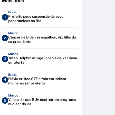
Mais lidas
Brasil
Prefeito pede suspensão de voos
1
panorâmicos no Rio
Mundo
Câncer de Biden se espalhou, diz filho do
2
ex-presidente
Mundo
Tufão Dolphin atinge Japão e deixa China
3
em alerta
Brasil
Flávio critica STF e fala em indicar
4
mulheres se for eleito
Mundo
Vance diz que EUA destruíram programa
5
nuclear do Irã