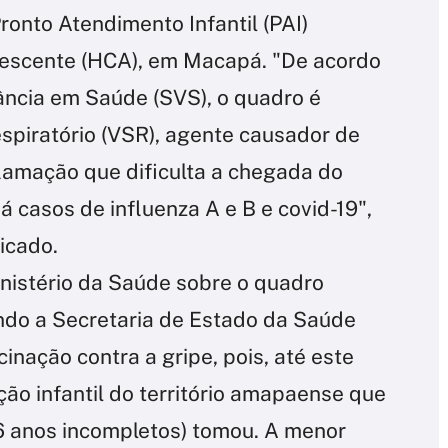
onto Atendimento Infantil (PAI)
lescente (HCA), em Macapá. "De acordo
ância em Saúde (SVS), o quadro é
espiratório (VSR), agente causador de
flamação que dificulta a chegada do
 casos de influenza A e B e covid-19",
icado.
inistério da Saúde sobre o quadro
do a Secretaria de Estado da Saúde
cinação contra a gripe, pois, até este
o infantil do território amapaense que
6 anos incompletos) tomou. A menor