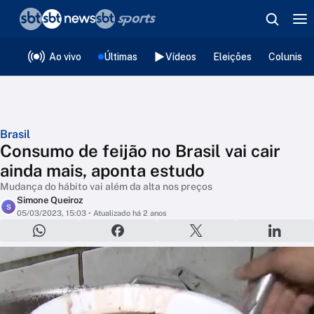
❮
voltar
Editorias
Ao vivo
Últimas
Vídeos
Eleições
Colunista
Brasil
Consumo de feijão no Brasil vai cair
ainda mais, aponta estudo
Mudança do hábito vai além da alta nos preços
Simone Queiroz
S
05/03/2023, 15:03
• Atualizado há 2 anos