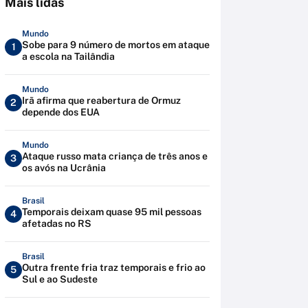
Mais lidas
Mundo
Sobe para 9 número de mortos em ataque
1
a escola na Tailândia
Mundo
Irã afirma que reabertura de Ormuz
2
depende dos EUA
Mundo
Ataque russo mata criança de três anos e
3
os avós na Ucrânia
Brasil
Temporais deixam quase 95 mil pessoas
4
afetadas no RS
Brasil
Outra frente fria traz temporais e frio ao
5
Sul e ao Sudeste