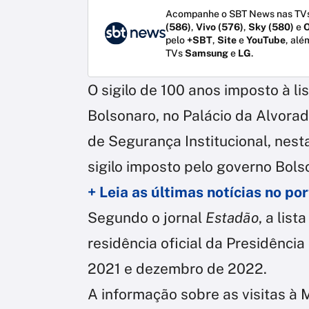
Acompanhe o SBT News nas TVs
(586)
,
Vivo (576)
,
Sky (580)
e
O
pelo
+SBT
,
Site
e
YouTube
, alé
TVs
Samsung
e
LG
.
O sigilo de 100 anos imposto à li
Bolsonaro, no Palácio da Alvorada
de Segurança Institucional, nesta 
sigilo imposto pelo governo Bolso
+ Leia as últimas notícias no p
Segundo o jornal
Estadão
, a lis
residência oficial da Presidênci
2021 e dezembro de 2022.
A informação sobre as visitas à M