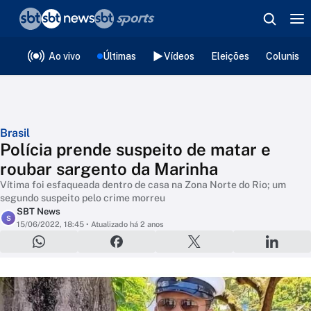
❮
voltar
Editorias
Ao vivo
Últimas
Vídeos
Eleições
Colunista
Brasil
Polícia prende suspeito de matar e
roubar sargento da Marinha
Vítima foi esfaqueada dentro de casa na Zona Norte do Rio; um
segundo suspeito pelo crime morreu
SBT News
S
15/06/2022, 18:45
• Atualizado há 2 anos