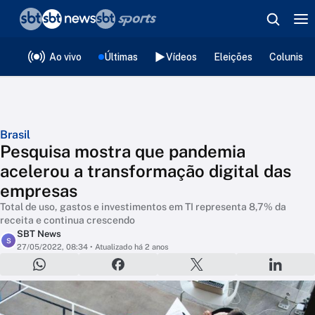
❮
voltar
Editorias
Ao vivo
Últimas
Vídeos
Eleições
Colunista
Brasil
Pesquisa mostra que pandemia
acelerou a transformação digital das
empresas
Total de uso, gastos e investimentos em TI representa 8,7% da
receita e continua crescendo
SBT News
S
27/05/2022, 08:34
• Atualizado há 2 anos