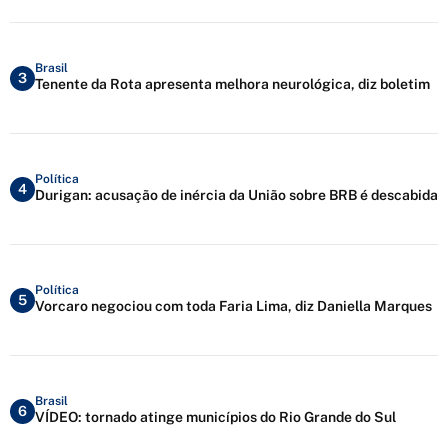
Brasil
3
Tenente da Rota apresenta melhora neurológica, diz boletim
Política
4
Durigan: acusação de inércia da União sobre BRB é descabida
Política
5
Vorcaro negociou com toda Faria Lima, diz Daniella Marques
Brasil
6
VÍDEO: tornado atinge municípios do Rio Grande do Sul