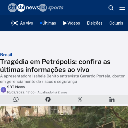
❮
voltar
Editorias
Ao vivo
Últimas
Vídeos
Eleições
Colunista
Brasil
Tragédia em Petrópolis: confira as
últimas informações ao vivo
A apresentadora Isabele Benito entrevista Gerardo Portela, doutor
em gerenciamento de riscos e segurança
SBT News
S
16/02/2022, 17:00
• Atualizado há 2 anos