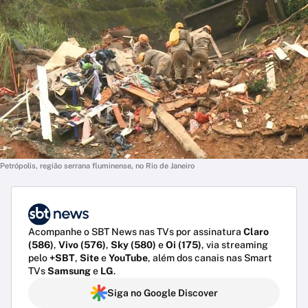
Petrópolis, região serrana fluminense, no Rio de Janeiro
Acompanhe o SBT News nas TVs por assinatura
Claro
(586)
,
Vivo (576)
,
Sky (580)
e
Oi (175)
, via streaming
pelo
+SBT
,
Site
e
YouTube
, além dos canais nas Smart
TVs
Samsung
e
LG
.
Siga no Google Discover