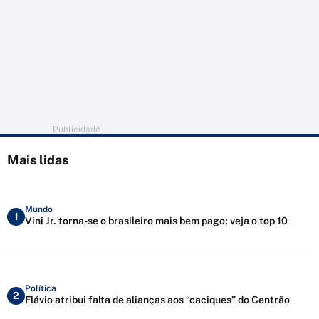
Publicidade
Mais lidas
Mundo
1
Vini Jr. torna-se o brasileiro mais bem pago; veja o top 10
Política
2
Flávio atribui falta de alianças aos “caciques” do Centrão