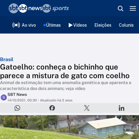
❮
voltar
Editorias
Ao vivo
Últimas
Vídeos
Eleições
Colunista
Brasil
Gatoelho: conheça o bichinho que
parece a mistura de gato com coelho
Animal de estimação tem uma anomalia genética que aparenta a
característica dos dois animais; veja vídeo
SBT News
S
14/10/2021, 00:30
• Atualizado há 2 anos