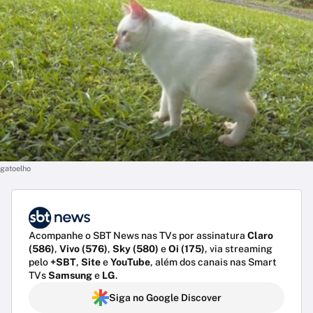
gatoelho
Acompanhe o SBT News nas TVs por assinatura
Claro
(586)
,
Vivo (576)
,
Sky (580)
e
Oi (175)
, via streaming
pelo
+SBT
,
Site
e
YouTube
, além dos canais nas Smart
TVs
Samsung
e
LG
.
Siga no Google Discover