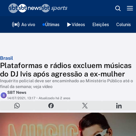
❮
voltar
Editorias
Ao vivo
Últimas
Vídeos
Eleições
Colunista
Brasil
Plataformas e rádios excluem músicas
do DJ Ivis após agressão a ex-mulher
Inquérito policial deve ser encaminhado ao Ministério Público até o
final da semana; veja vídeo
SBT News
S
14/07/2021, 13:17
• Atualizado há 2 anos