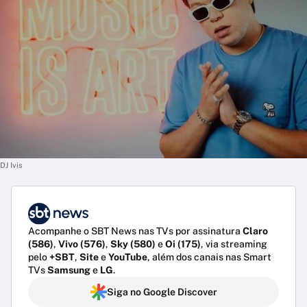
DJ Ivis
Acompanhe o SBT News nas TVs por assinatura
Claro
(586)
,
Vivo (576)
,
Sky (580)
e
Oi (175)
, via streaming
pelo
+SBT
,
Site
e
YouTube
, além dos canais nas Smart
TVs
Samsung
e
LG
.
Siga no Google Discover