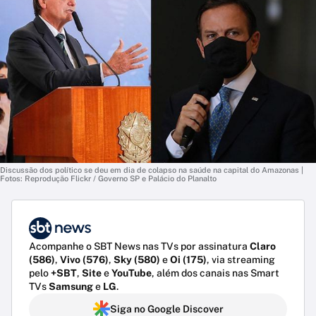
Discussão dos político se deu em dia de colapso na saúde na capital do Amazonas |
Fotos: Reprodução Flickr / Governo SP e Palácio do Planalto
Acompanhe o SBT News nas TVs por assinatura
Claro
(586)
,
Vivo (576)
,
Sky (580)
e
Oi (175)
, via streaming
pelo
+SBT
,
Site
e
YouTube
, além dos canais nas Smart
TVs
Samsung
e
LG
.
Siga no Google Discover