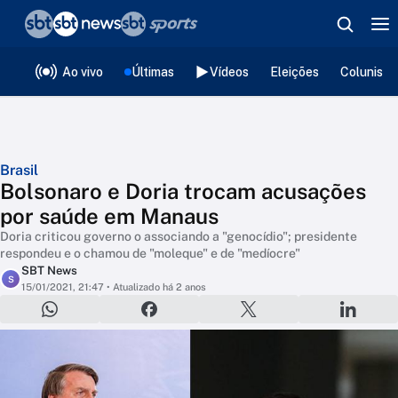
❮
voltar
Editorias
Ao vivo
Últimas
Vídeos
Eleições
Colunista
Brasil
Bolsonaro e Doria trocam acusações
por saúde em Manaus
Doria criticou governo o associando a "genocídio"; presidente
respondeu e o chamou de "moleque" e de "medíocre"
SBT News
S
15/01/2021, 21:47
• Atualizado há 2 anos