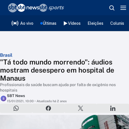
❮
voltar
Editorias
Ao vivo
Últimas
Vídeos
Eleições
Colunista
Brasil
"Tá todo mundo morrendo": áudios
mostram desespero em hospital de
Manaus
Profissionais da saúde buscam ajuda por falta de oxigênio nos
hospitais
SBT News
S
15/01/2021, 10:00
• Atualizado há 2 anos