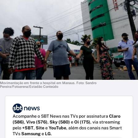
Movimentação em frente a hospital em Manaus. Foto: Sandro
Pereira/Fotoarena/Estadão Conteúdo
Acompanhe o SBT News nas TVs por assinatura
Claro
(586)
,
Vivo (576)
,
Sky (580)
e
Oi (175)
, via streaming
pelo
+SBT
,
Site
e
YouTube
, além dos canais nas Smart
TVs
Samsung
e
LG
.