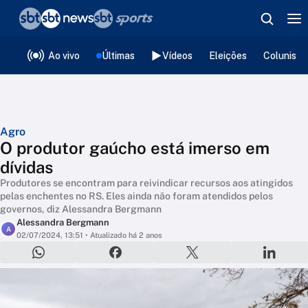
❮
voltar
Editorias
Ao vivo
Últimas
Vídeos
Eleições
Colunista
Agro
O produtor gaúcho está imerso em
dívidas
Produtores se encontram para reivindicar recursos aos atingidos
pelas enchentes no RS. Eles ainda não foram atendidos pelos
governos, diz Alessandra Bergmann
Alessandra Bergmann
A
02/07/2024, 13:51
• Atualizado há 2 anos