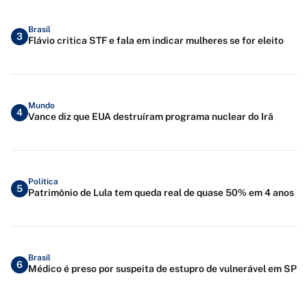
Brasil
3
Flávio critica STF e fala em indicar mulheres se for eleito
Mundo
4
Vance diz que EUA destruíram programa nuclear do Irã
Política
5
Patrimônio de Lula tem queda real de quase 50% em 4 anos
Brasil
6
Médico é preso por suspeita de estupro de vulnerável em SP