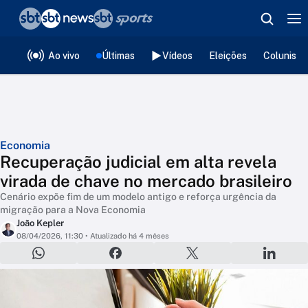
❮
voltar
Editorias
Ao vivo
Últimas
Vídeos
Eleições
Colunista
Economia
Recuperação judicial em alta revela
virada de chave no mercado brasileiro
Cenário expõe fim de um modelo antigo e reforça urgência da
migração para a Nova Economia
João Kepler
08/04/2026, 11:30
• Atualizado há 4 mêses