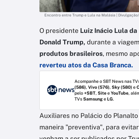
Encontro entre Trump e Lula na Malásia | Divulgação
O presidente
Luiz Inácio Lula da
Donald Trump,
durante a viagem
produtos brasileiros
, mesmo apó
reverteu atos da Casa Branca.
Acompanhe o SBT News nas TVs
(586)
,
Vivo (576)
,
Sky (580)
e
O
pelo
+SBT
,
Site
e
YouTube
, alé
TVs
Samsung
e
LG
.
Auxiliares no Palácio do Planalt
maneira "preventiva", para evita
venham a ser publicados por Tr