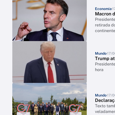
Economia
1
Macron di
President
retirada d
continent
Mundo
17/
Trump atr
President
hora
Mundo
17/
Declaraç
Texto tamb
veladamen