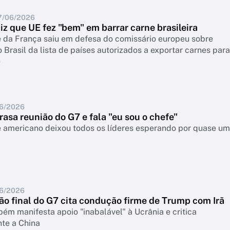
7/06/2026
z que UE fez "bem" em barrar carne brasileira
e da França saiu em defesa do comissário europeu sobre
o Brasil da lista de países autorizados a exportar carnes para
e
06/2026
asa reunião do G7 e fala "eu sou o chefe"
e americano deixou todos os líderes esperando por quase u
06/2026
ão final do G7 cita condução firme de Trump com Irã
ém manifesta apoio "inabalável" à Ucrânia e critica
te a China