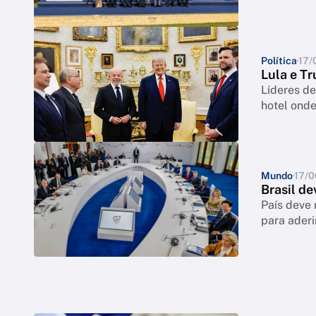
Política
17/
Lula e T
Líderes d
hotel onde
Mundo
17/
Brasil d
País deve 
para ader