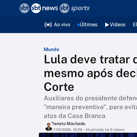
❮
voltar
Editorias
Ao vivo
Últimas
Vídeos
E
Mundo
Lula deve tratar
mesmo após dec
Corte
Auxiliares do presidente defe
"maneira preventiva", para evit
atos da Casa Branca
Renato Machado
27/02/2026, 18:29
• Atualizado há 5 mêses